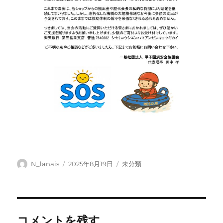
投
投
カ
N_lanais
2025年8月19日
未分類
稿
稿
テ
者
日:
ゴ
リ
ー
コメントを残す