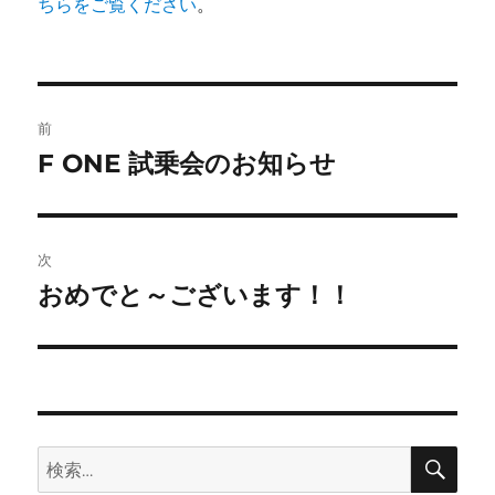
ちらをご覧ください
。
投
前
稿
F ONE 試乗会のお知らせ
前
の
ナ
投
ビ
稿:
次
ゲ
おめでと～ございます！！
次
の
ー
投
シ
稿:
ョ
検
検
索
ン
索: