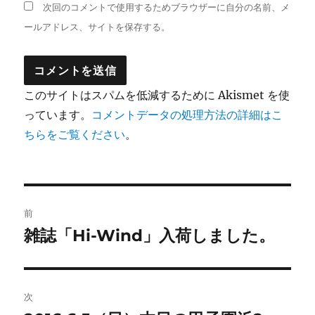
次回のコメントで使用するためブラウザーに自分の名前、メ
ールアドレス、サイトを保存する。
このサイトはスパムを低減するために Akismet を使
っています。
コメントデータの処理方法の詳細はこ
ちらをご覧ください
。
投
前
稿
雑誌「Hi-Wind」入荷しました。
前
の
ナ
投
ビ
稿:
次