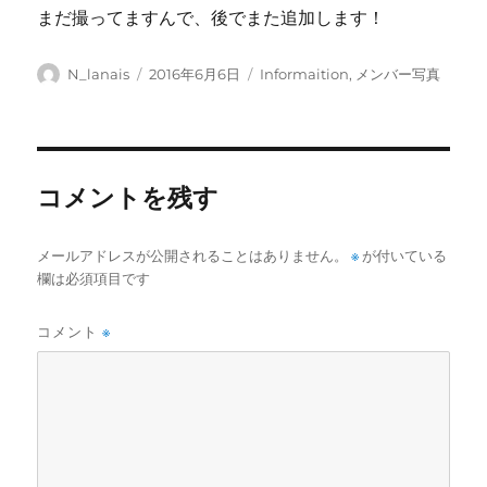
まだ撮ってますんで、後でまた追加します！
投
投
カ
N_lanais
2016年6月6日
Informaition
,
メンバー写真
稿
稿
テ
者
日:
ゴ
リ
ー
コメントを残す
メールアドレスが公開されることはありません。
※
が付いている
欄は必須項目です
コメント
※