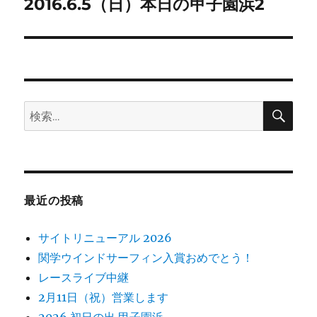
ゲ
2016.6.5（日）本日の甲子園浜2
次
の
ー
投
シ
稿:
ョ
検
検
索
ン
索:
最近の投稿
サイトリニューアル 2026
関学ウインドサーフィン入賞おめでとう！
レースライブ中継
2月11日（祝）営業します