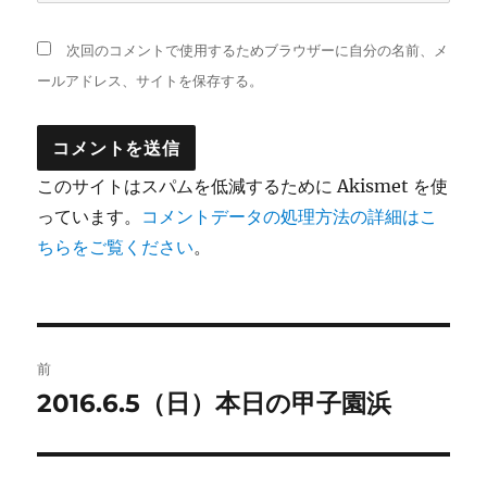
次回のコメントで使用するためブラウザーに自分の名前、メ
ールアドレス、サイトを保存する。
このサイトはスパムを低減するために Akismet を使
っています。
コメントデータの処理方法の詳細はこ
ちらをご覧ください
。
投
前
稿
2016.6.5（日）本日の甲子園浜
前
の
ナ
投
ビ