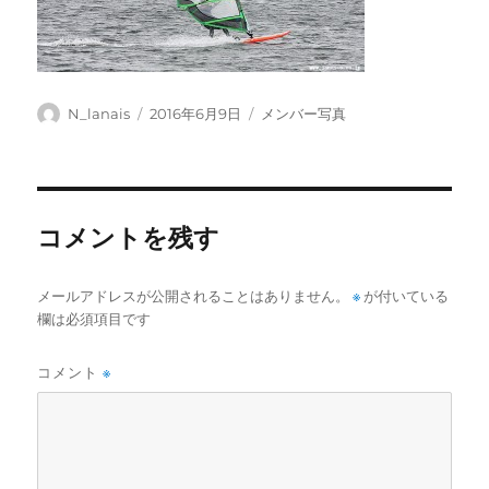
投
投
カ
N_lanais
2016年6月9日
メンバー写真
稿
稿
テ
者
日:
ゴ
リ
ー
コメントを残す
メールアドレスが公開されることはありません。
※
が付いている
欄は必須項目です
コメント
※