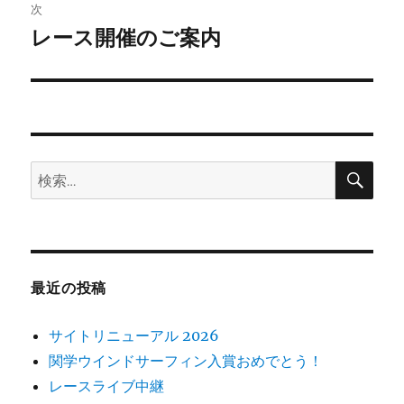
稿:
次
ゲ
レース開催のご案内
次
の
ー
投
シ
稿:
ョ
検
検
索
ン
索:
最近の投稿
サイトリニューアル 2026
関学ウインドサーフィン入賞おめでとう！
レースライブ中継