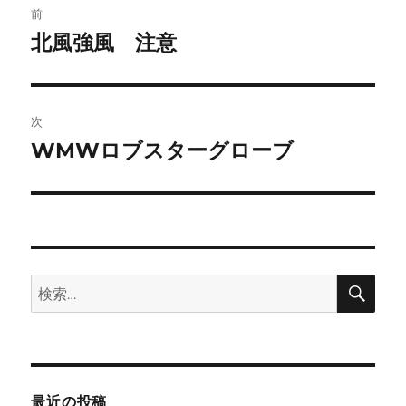
前
稿
北風強風 注意
前
の
ナ
投
ビ
稿:
次
ゲ
WMWロブスターグローブ
次
の
ー
投
シ
稿:
ョ
検
検
索
ン
索:
最近の投稿