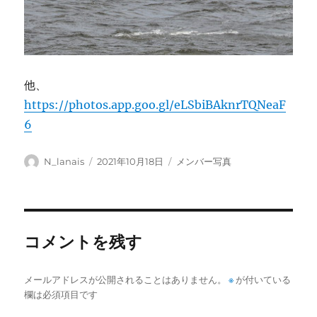
他、
https://photos.app.goo.gl/eLSbiBAknrTQNeaF
6
投
投
カ
N_lanais
2021年10月18日
メンバー写真
稿
稿
テ
者
日:
ゴ
リ
ー
コメントを残す
メールアドレスが公開されることはありません。
※
が付いている
欄は必須項目です