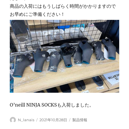
商品の入荷にはもうしばらく時間がかかりますので
お早めにご準備ください！
O’neill NINJA SOCKSも入荷しました。
投
投
カ
N_lanais
2021年10月28日
製品情報
稿
稿
テ