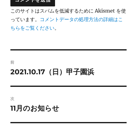
このサイトはスパムを低減するために Akismet を使
っています。
コメントデータの処理方法の詳細はこ
ちらをご覧ください
。
投
前
稿
2021.10.17（日）甲子園浜
前
の
ナ
投
ビ
稿:
次
ゲ
11月のお知らせ
次
の
ー
投
シ
稿: