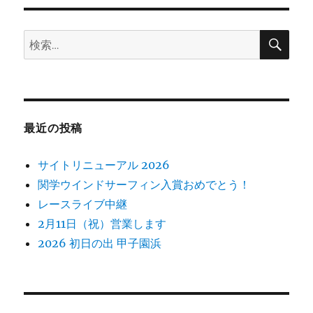
ョ
検
検
索
ン
索:
最近の投稿
サイトリニューアル 2026
関学ウインドサーフィン入賞おめでとう！
レースライブ中継
2月11日（祝）営業します
2026 初日の出 甲子園浜